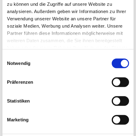
zu können und die Zugriffe auf unsere Website zu
Weiterlesen
analysieren. Außerdem geben wir Informationen zu Ihrer
Verwendung unserer Website an unsere Partner für
soziale Medien, Werbung und Analysen weiter. Unsere
Partner führen diese Informationen möglicherweise mit
weiteren Daten zusammen, die Sie ihnen bereitgestellt
haben oder die sie im Rahmen Ihrer Nutzung der Dienste
gesammelt haben.
E
Notwendig
i
n
w
Präferenzen
i
l
Hilfe bei sexualisierter Gewalt
l
Statistiken
i
Weiterlesen
g
Marketing
u
n