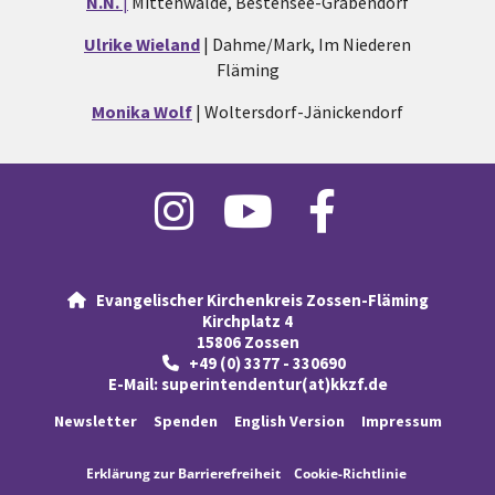
N.N.
|
Mittenwalde, Bestensee-Gräbendorf
Ulrike Wieland
| Dahme/Mark, Im Niederen
Fläming
Monika Wolf
| Woltersdorf-Jänickendorf
Evangelischer Kirchenkreis Zossen-Fläming

Kirchplatz 4
15806 Zossen
+49 (0) 3377 - 330690

E-Mail:
superintendentur(at)kkzf.de
Newsletter
Spenden
English Version
Impressum
Erklärung
zur Barrierefreiheit
Cookie-Richtlinie