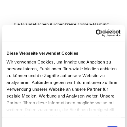
Die Evangelischen Kirchenkreise Zossen-Fläming
und Neukölln, mit ihren über 93.000
Kirchenmitgliedern, haben 1997 zur Regelung aller
personellen, organisatorischen und finanziellen
Angelegenheiten der betreffenden
Diese Webseite verwendet Cookies
Kirchengemeinden den Kirchenkreisverband Süd
Wir verwenden Cookies, um Inhalte und Anzeigen zu
gebildet. Dieser ist der Träger des
personalisieren, Funktionen für soziale Medien anbieten
Verwaltungsamtes mit Sitz in Berlin-Neukölln.
zu können und die Zugriffe auf unsere Website zu
Die Mitarbeitenden im Verwaltungsamt verstehen
analysieren. Außerdem geben wir Informationen zu Ihrer
sich dabei als Dienstleister für den Kirchenkreis und
Verwendung unserer Website an unsere Partner für
seine Gemeinden in Fragen der Buchhaltung, des
soziale Medien, Werbung und Analysen weiter. Unsere
Personals, von Liegenschaften, Gebäudeverwaltung
Partner führen diese Informationen möglicherweise mit
und Baumaßnahmen.
weiteren Daten zusammen, die Sie ihnen bereitgestellt
haben oder die sie im Rahmen Ihrer Nutzung der Dienste
Als Körperschaft öffentlichen Rechts ist der
gesammelt haben.
Evangelische Kirchenkreisverband Süd der
E