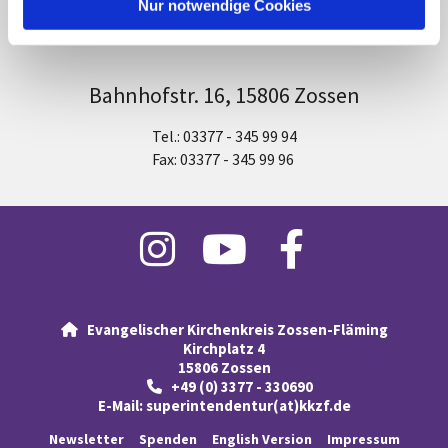
l
Nur notwendige Cookies
Standort Zossen
Bahnhofstr. 16, 15806 Zossen
Tel.: 03377 - 345 99 94
Fax: 03377 - 345 99 96
Evangelischer Kirchenkreis Zossen-Fläming

Kirchplatz 4
15806 Zossen
+49 (0) 3377 - 330690

E-Mail:
superintendentur(at)kkzf.de
Newsletter
Spenden
English Version
Impressum