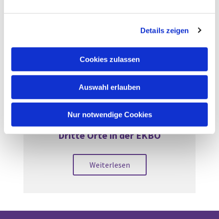
n
g
Details zeigen
s
a
u
Cookies zulassen
s
w
Auswahl erlauben
a
h
l
Nur notwendige Cookies
Dritte Orte in der EKBO
Weiterlesen