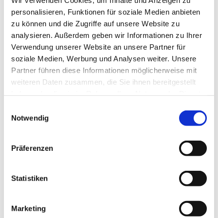
personalisieren, Funktionen für soziale Medien anbieten
Weiterlesen
zu können und die Zugriffe auf unsere Website zu
analysieren. Außerdem geben wir Informationen zu Ihrer
Verwendung unserer Website an unsere Partner für
soziale Medien, Werbung und Analysen weiter. Unsere
Partner führen diese Informationen möglicherweise mit
weiteren Daten zusammen, die Sie ihnen bereitgestellt
haben oder die sie im Rahmen Ihrer Nutzung der Dienste
gesammelt haben.
E
Notwendig
i
n
w
Präferenzen
i
Erprobungsräume in der
l
Evangelische Kirche im
l
Statistiken
Rheinland
i
g
Marketing
u
Weiterlesen