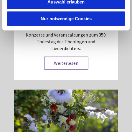
Auswahl erlauben
a
h
l
Nur notwendige Cookies
Paul-Gerhardt-Jahr 2026
Konzerte und Veranstaltungen zum 350.
Todestag des Theologen und
Liederdichters.
Weiterlesen