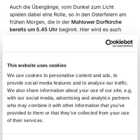
Auch die Übergänge, vom Dunkel zum Licht
spielen dabei eine Rolle, so in den Osterfeiern am
frühen Morgen, die in der
Mahlower Dorfkirche
bereits um 5.45 Uhr
beginnt. Hier wird es auch
Tauffeiern geben und im Anschluss wie in vielen
anderen Frühgottesdiensten auch zum
gemeinsamen Osterfrühstück eingeladen.
Auf dem Zülichendorfer
Friedhof
(Nuthe-
This website uses cookies
Urstromtal) kündigen Parforcehorn-Bläser um 7
We use cookies to personalise content and ads, to
Uhr den Ostermorgen an. Hier wird dem Gedanken
provide social media features and to analyse our traffic.
der Auferstehung von den Toten noch einmal
We also share information about your use of our site, e.g.
besonders sinnbildlich aufgegriffen. Denn wo
with our social media, advertising and analytics partners
sonst als auf dem Beisetzungsort unserer
who may combine it with other information that you’ve
Verstorbenen kann die Auferstehungshoffnung die
provided to them or that they’ve collected from your use
Macht des Todes überwinden helfen.
of their services.
Am Sonntagvormittag werden dann vielerorts
besonders festlich und musikalisch reich gestaltete