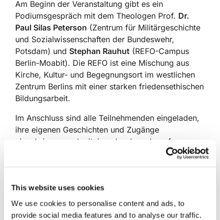
Am Beginn der Veranstaltung gibt es ein
Podiumsgespräch mit dem Theologen Prof.
Dr.
Paul Silas Peterson
(Zentrum für Militärgeschichte
und Sozialwissenschaften der Bundeswehr,
Potsdam) und
Stephan Rauhut
(REFO-Campus
Berlin-Moabit). Die REFO ist eine Mischung aus
Kirche, Kultur- und Begegnungsort im westlichen
Zentrum Berlins mit einer starken friedensethischen
Bildungsarbeit.
Im Anschluss sind alle Teilnehmenden eingeladen,
ihre eigenen Geschichten und Zugänge
einzubringen und miteinander danach zu fragen,
was unsere Gesellschaft zusammenhält. Das
Dialogforum bietet so Raum für Gespräche und
kontroverse Meinungen.
This website uses cookies
Durch den Abend führt
Dr. Jan Kingreen
,
We use cookies to personalise content and ads, to
Friedensbeauftragter der Landeskirche und
provide social media features and to analyse our traffic.