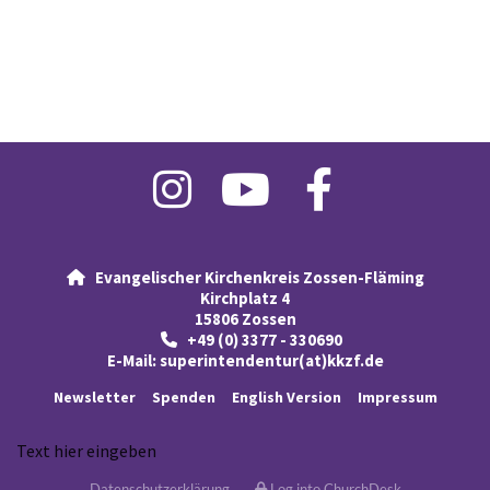
Evangelischer Kirchenkreis Zossen-Fläming

Kirchplatz 4
15806 Zossen
+49 (0) 3377 - 330690

E-Mail:
superintendentur(at)kkzf.de
Newsletter
Spenden
English Version
Impressum
Text hier eingeben
Datenschutzerklärung
Log into ChurchDesk