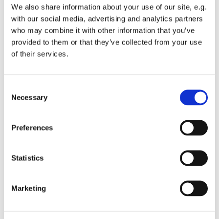
Vorstand der Stiftung Garnisonkirche Potsdam.
We also share information about your use of our site, e.g.
Philipp Badenhoop begleitet die Veranstaltung
with our social media, advertising and analytics partners
musikalisch.
who may combine it with other information that you’ve
provided to them or that they’ve collected from your use
Einen weiteren Verständigungsort gibt es dann am
of their services.
Freitag, 13.3. um 19 Uhr im Ev. Gemeindezentrum
Luckenwalde zum Thema „Frieden braucht soziale
Gerechtigkeit“
. Diese Veranstaltung richtet sich
C
ausschließlich an Jugendliche und wird von
Necessary
o
Kreisjugendpfarrerin Katrin Noglik in
n
Zusammenarbeit mit dem Kreisjugendring Teltow-
s
Fläming organisiert.
Preferences
e
Am Freitag 24. April, 19 Uhr ist dann die Ev.
n
Kirchengemeinde Ludwigsfelde Gastgeberin für
t
Statistics
einen Verständigungsort zur Wehrpflicht:
„Ist eine
S
Wehrpflicht gerecht und friedensdienlich?“ Für das
e
Marketing
Podiumsgespräch haben die
l
Bundestagsabgeordnete der Linken, Isabelle
e
Vandre und wiederum Prof. Dr. Paul Silas Peterson
c