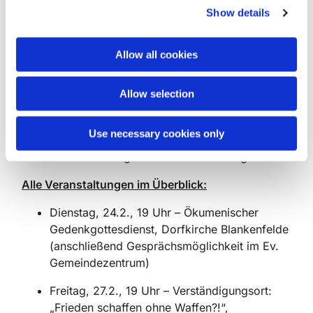
zugesagt. Moderiert wird diese Veranstaltung von
Show details
t
Benjamin Lassiwe (Freier Journalist).
i
Veranstaltungsort ist das Ev. Gemeindezentrum St.
o
Allow all cookies
Michael Ludwigsfelde.
n
Veranstalter für die gesamte Reihe ist der Ev.
Allow selection
Kirchenkreis Zossen-Fläming in Kooperation mit
den gastgebenden Kirchengemeinden, finanziell
Use necessary cookies only
unterstützt aus Mitteln der Evangelischen
Erwachsenenbildung im Land Brandenburg.
Alle Veranstaltungen im Überblick:
Dienstag, 24.2., 19 Uhr – Ökumenischer
Gedenkgottesdienst, Dorfkirche Blankenfelde
(anschließend Gesprächsmöglichkeit im Ev.
Gemeindezentrum)
Freitag, 27.2., 19 Uhr – Verständigungsort:
„Frieden schaffen ohne Waffen?!“,