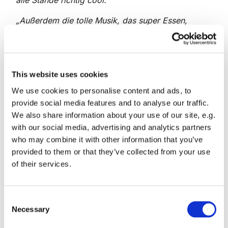
alle Stände richtig cool.“
„Außerdem die tolle Musik, das super Essen,
schöne Gespräche und Gemeinschaft.“,
so die
Reaktionen nach der letzten "Kirche kunterbunt" im
Mai in Zossen.
This website uses cookies
Hier wird auch schon zu einer neuen Veranstaltung
am Schuljahresende eingeladen.
Am 5. Juli von 10
We use cookies to personalise content and ads, to
bis 13 Uhr gibt es die nächste "Kirche kunterbunt"
provide social media features and to analyse our traffic.
in der Dreifaltigkeitskirche Zossen, im
We also share information about your use of our site, e.g.
Gemeindesaal und Pfarrgarten.
with our social media, advertising and analytics partners
who may combine it with other information that you’ve
Im Mittelpunkt steht diesmal das Thema: „Folge
provided to them or that they’ve collected from your use
dem Wegweiser“.
"Der Weg der Israeliten durch
of their services.
die Wüste erzählt von einer langen und oft
beschwerlichen Reise: von Aufbrüchen ins
Ungewisse, von Zeiten der Erschöpfung und
C
Mutlosigkeit, aber auch von Vertrauen, Hoffnung
Necessary
o
und dem Blick auf ein großes Ziel.
An
n