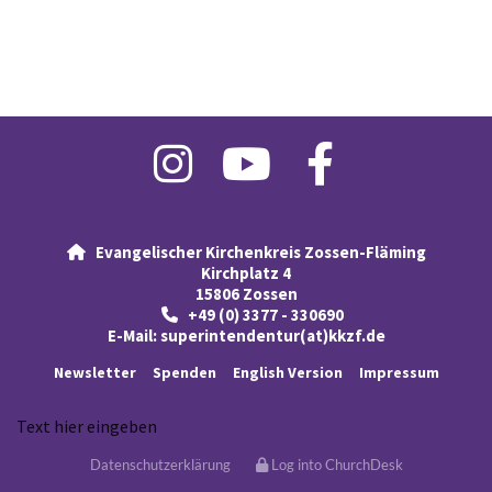
Evangelischer Kirchenkreis Zossen-Fläming

Kirchplatz 4
15806 Zossen
+49 (0) 3377 - 330690

E-Mail:
superintendentur(at)kkzf.de
Newsletter
Spenden
English Version
Impressum
Text hier eingeben
Datenschutzerklärung
Log into ChurchDesk