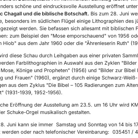
nders schöne und eindrucksvolle Ausstellung eröffnet unte
c Chagall und die biblische Botschaft.
Bis zum 28. Juni we
e, besonders im südlichen Flügel einige Lithographien des 
 gezeigt werden. Sie befassen sich allesamt mit biblischen 
en: zum Beispiel den "Mose emporschauend" von 1956 od
 Hiob" aus dem Jahr 1960 oder die "Ährenleserin Ruth" (1
ird diese Schau durch Leihgaben aus einer privaten Samm
erden Farblithographien in Auswahl aus den Zyklen "Bilder 
, Mose, Könige und Propheten" (1956) und "Bilder zur Bibel I
g und Frauen" (1960), ergänzt durch einige Schwarz-Weiß-
en aus dem Zyklus "Die Bibel – 105 Radierungen zum Alten
t" (1931-1939, 1952-1956).
liche Eröffnung der Ausstellung am 23.5. um 16 Uhr wird 
er Schuke-Orgel musikalisch gestalten.
8. Juni kann sie immer Samstag und Sonntag von 14 bis 1
t werden oder nach telefonischer Vereinbarung: 035451 / 4