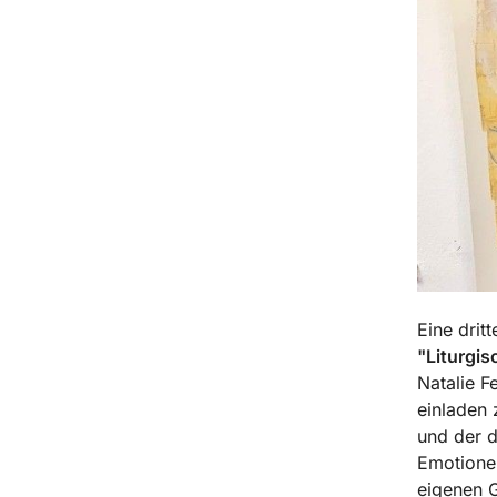
Eine drit
"Liturgi
Natalie F
einladen 
und der d
Emotione
eigenen G