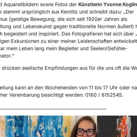
d Aquarellbildern sowie Fotos der
Künstlerin Yvonne Kogli
e stammt ursprünglich aus Kemlitz und schreibt dazu: „Der
mus (geistige Bewegung, die sich seit 1920er Jahren als
tung und Lebenskunst gegen traditionelle Normen äußert) 
h begeistert und inspiriert. Das Fotografieren hat sich über 
gen Exkursionen zu einer meiner Leidenschaften entwickelt
ar mein Leben lang mein Begleiter und Seelen/Gefühle-
mator.“
r drücken seelische Empfindungen aus für die uns oft die W
ellung kann an den Wochenenden von 11 bis 17 Uhr oder n
cher Vereinbarung besichtigt werden: 0160 / 6152545.
__________________________________________________