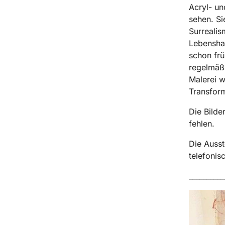
Acryl- un
sehen. Si
Surrealis
Lebenshal
schon frü
regelmäßi
Malerei w
Transfor
Die Bilde
fehlen.
Die Ausst
telefonis
__________