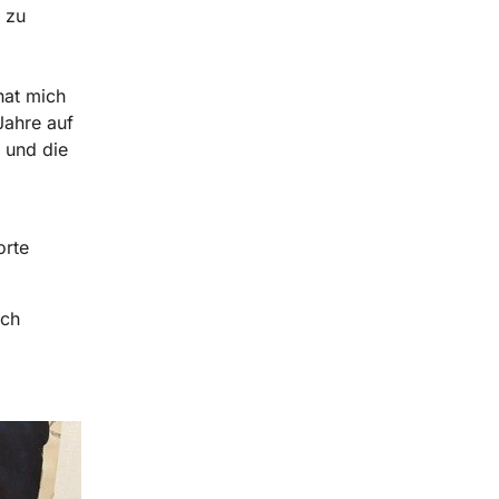
n
zu
hat mich
Jahre auf
 und die
orte
ach