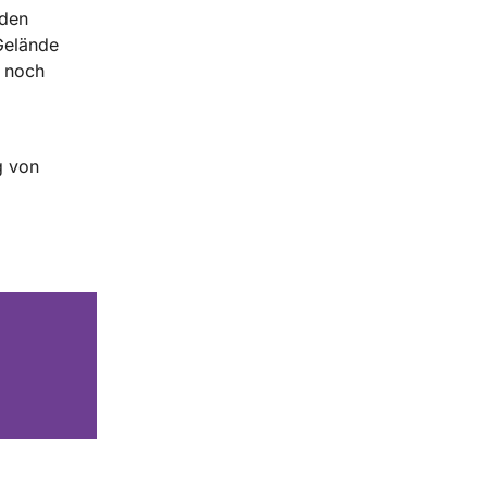
nden
Gelände
g noch
g von