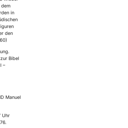
r dem
rden in
jüdischen
Figuren
er den
960)
lung.
zur Bibel
I –
KMD Manuel
7 Uhr
76.