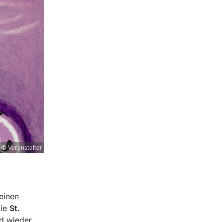
© Veranstalter
einen
die
St.
d wieder