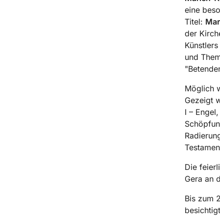
eine beso
Titel:
Mar
der Kirch
Künstlers
und Them
"Betenden
Möglich w
Gezeigt w
I – Engel
Schöpfun
Radierung
Testamen
Die feier
Gera an d
Bis zum 2
besichtig