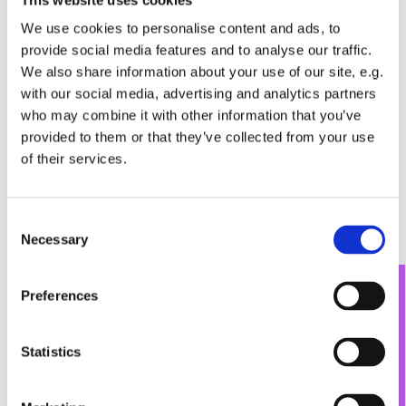
Blankenfelde-Jühnsdorf, Dahlewitz-Diedersdorf,
Glasow-Mahlow und Rangsdorf haben aus diesem
We use cookies to personalise content and ads, to
Anlass eine Pressemitteilung veröffentlicht.
Den
provide social media features and to analyse our traffic.
vollen Wortlaut finden Sie hier.
We also share information about your use of our site, e.g.
with our social media, advertising and analytics partners
In der darauffolgenden Woche, vom 15. bis 21.6.
who may combine it with other information that you’ve
plant die Kommune Blankenfelde-Mahlow unter
provided to them or that they’ve collected from your use
Mitwirkung der Kirchengemeinden weitere
of their services.
Veranstaltungen. Die
Aktionswoche für
Demokratie und Vielfalt
endet mit einem weiteren
Gebet für die Vielfalt in der Dorfkirche Glasow
C
(21.6., 10.30 - 11.30 Uhr).
Necessary
o
n
s
Preferences
e
n
t
Statistics
S
e