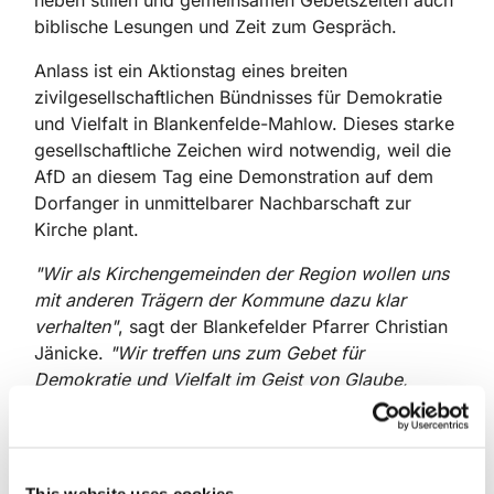
neben stillen und gemeinsamen Gebetszeiten auch
biblische Lesungen und Zeit zum Gespräch.
Anlass ist ein Aktionstag eines breiten
zivilgesellschaftlichen Bündnisses für Demokratie
und Vielfalt in Blankenfelde-Mahlow. Dieses starke
gesellschaftliche Zeichen wird notwendig, weil die
AfD an diesem Tag eine Demonstration auf dem
Dorfanger in unmittelbarer Nachbarschaft zur
Kirche plant.
"Wir als Kirchengemeinden der Region wollen uns
mit anderen Trägern der Kommune dazu klar
verhalten"
, sagt der Blankefelder Pfarrer Christian
Jänicke.
"Wir treffen uns zum Gebet für
Demokratie und Vielfalt im Geist von Glaube,
Liebe, Hoffnung. Kommt vorbei und steht mit uns
ein für ein buntes und vielfältiges Brandenburg.
"
Die Evangelischen Kirchengemeinden
This website uses cookies