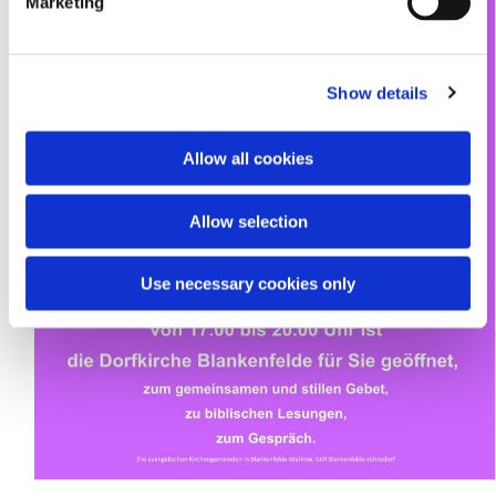
Marketing
l
e
c
Show details
t
i
o
Allow all cookies
n
Allow selection
Use necessary cookies only