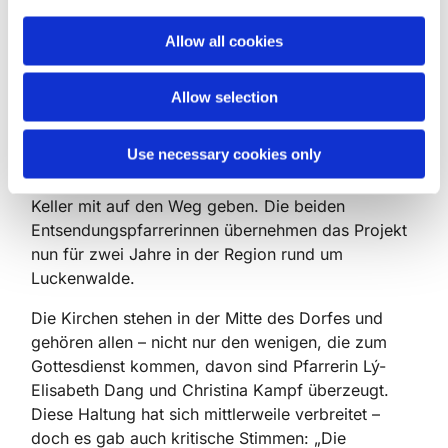
i
­gebetet“, erzählt sie. Und Christina Kampf fügt
o
hinzu: „Ob ein Vor­haben gelingt, liegt in Gottes
Allow all cookies
n
Hand. Wir können nur das Gras wachsen hören –
und dann gießen.“ ­Ihrer Ansicht nach machten sie
Allow selection
„ja nichts anderes als normalen Pfarrdienst – nur
mit mehr Freiheit in der Aus­legung der Strukturen“,
Use necessary cookies only
sagt ­Christina Kampf. Diese Ge­danken ­möchte sie
dem neuen Pfarrteam Johanna Moser und ­Miriam
Keller mit auf den Weg ­geben. Die beiden
Entsendungspfarrerinnen über­nehmen das ­Projekt
nun für zwei Jahre in der Region rund um
­Luckenwalde.
Die Kirchen stehen in der Mitte des Dorfes und
gehören allen – nicht nur den wenigen, die zum
Gottesdienst kommen, davon sind Pfarrerin Lý-
Elisabeth Dang und Christina Kampf überzeugt.
Diese Haltung hat sich mittlerweile verbreitet –
doch es gab auch kritische Stimmen: „Die