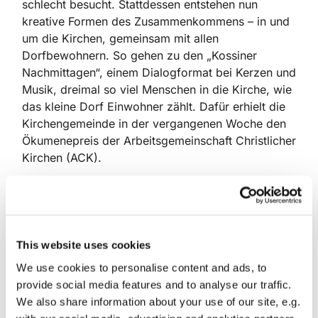
schlecht besucht. Stattdessen entstehen nun
kreative Formen des Zusammenkommens – in und
um die Kirchen, gemeinsam mit allen
Dorfbewohnern. So gehen zu den „Kossiner
Nachmittagen“, einem Dialogformat bei Kerzen und
Musik, dreimal so viel Menschen in die Kirche, wie
das kleine Dorf ­Einwohner zählt. Dafür erhielt die
Kirchengemeinde in der vergangenen Woche den
Ökumenepreis der Arbeitsgemeinschaft Christlicher
Kirchen (ACK).
In ­Gräfendorf laufen die Vorbereitungen für das
nächste Kinderfest auf Hochtouren. Viele helfen
mit – ob beim Kinderschminken oder bei der
Musik. „Das ist kein Stress, sondern ein
This website uses cookies
Gemeinschaftsprojekt, das uns viel zurückgibt“, so
We use cookies to personalise content and ads, to
Marika Möhle, eine engagierte ­Ruheständlerin. Sie
provide social media features and to analyse our traffic.
ist begeistert: „Wir sind bunt und lebendig
We also share information about your use of our site, e.g.
geworden.“ Im Dezember steht dann wieder das