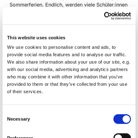
Sommerferien. Endlich, werden viele Schüler:innen
und Erwachsene sagen. Es ist für die Meisten eine
besondere Zeit der Erholung, in den Urlaub zu
fahren, die nähere und weitere Umgebung
erkunden.
This website uses cookies
Dafür bieten sich in unserem Kirchenkreis viele
We use cookies to personalise content and ads, to
Möglichkeiten: Fahrradfahren oder mit Skatern
provide social media features and to analyse our traffic.
unterwegs sein auf den Strecken der Flaeming-
We also share information about your use of our site, e.g.
Skate, Baden und Wassersport am See, Wandern,
with our social media, advertising and analytics partners
Kultur erleben.
who may combine it with other information that you’ve
provided to them or that they’ve collected from your use
Warum den Ausflug nicht mit einem Kirchenbesuch
of their services.
verbinden. Unser gerade erschienene
Kirchenführer "Zwischen Himmel und Erde" bietet
dafür die passende Anregung.
C
Necessary
o
Bestellen können Sie die Broschüre hier
oder auch
n
vor Ort in den Kirchengemeinden der Region.
s