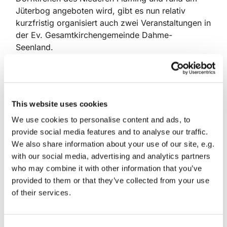
Jüterbog angeboten wird, gibt es nun relativ
kurzfristig organisiert auch zwei Veranstaltungen in
der Ev. Gesamtkirchengemeinde Dahme-
Seenland.
Donnerstag, 22.8.,19 Uhr in der Heilig-Geist-
Kirche Teupitz
und am Freitag, 20.9.,19 Uhr in der
Dankeskirche Halbe
This website uses cookies
We use cookies to personalise content and ads, to
„Wenn Kirchen erzählen…“ will dabei mehr sein als
provide social media features and to analyse our traffic.
eine klassische Kirchenführung. Es geht nicht nur
We also share information about your use of our site, e.g.
um ein Art Zeitreise durch die verschiedenen
with our social media, advertising and analytics partners
Epochen des Kirchenbaus. Sondern vor allem auch
who may combine it with other information that you’ve
um das, was Generationen vor uns damit
provided to them or that they’ve collected from your use
verbunden haben und ausdrücken wollten. Denn
of their services.
die Kirchen, ihre Architektur und Ausstattung
geben Zeugnis von verschiedenen
Glaubenserfahrungen. Vieles spricht uns dabei an,