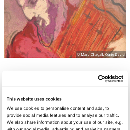
© Marc Chagall: König David
Gib mir Musik!
"Gib mir Musik!" lautet der Titel eines Liedes von
Reinhard May und auch der Titel einer besonderen
Kunstausstellung, die aktuell un
d noch bis zum 15.
This website uses cookies
Juni in der Kirche St. Marien in Dahme/Mark zu
We use cookies to personalise content and ads, to
sehen ist. "Musik lässt sich nicht greifen und doch
provide social media features and to analyse our traffic.
irgendwie fühlen und spüren. Viele sind der
We also share information about your use of our site, e.g.
Auffassung, Musik sei dort, wo die Seele anfängt
with our social media, advertising and analytics partners