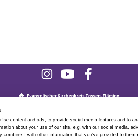
Evangelischer Kirchenkreis Zossen-Fläming

Kirchplatz 4
15806 Zossen
s
+49 (0) 3377 - 330690

E-Mail:
superintendentur(at)kkzf.de
ise content and ads, to provide social media features and to an
rmation about your use of our site, e.g. with our social media, ad
Newsletter
Spenden
English Version
Impressum
 combine it with other information that you’ve provided to them o