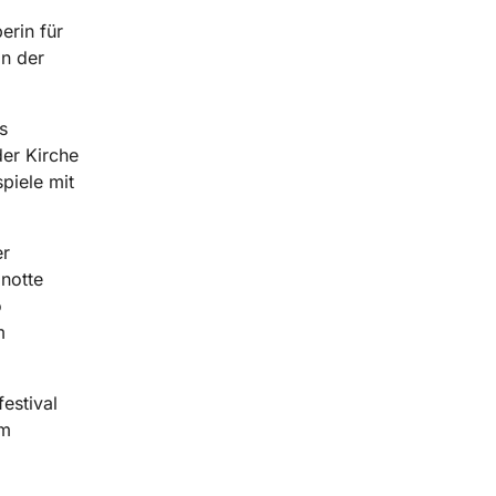
erin für
In der
s
der Kirche
piele mit
er
 notte
o
m
estival
um