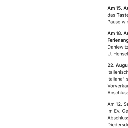
Am 15. A
das
Tast
Pause wir
Am 18. A
Ferienang
Dahlewitz
U. Hense
22. Augu
italienis
italiana"
Vorverka
Anschlus
Am 12. Se
im Ev. Ge
Abschlus
Diedersdo