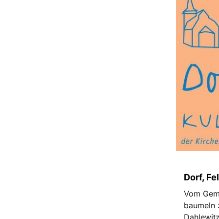
Dorf, Fe
Vom Gemei
baumeln z
Dahlewitz