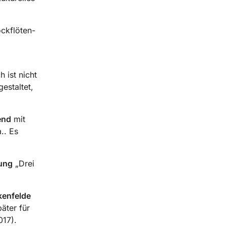
ockflöten-
 ist nicht
estaltet,
end
mit
.. Es
ung
„Drei
enfelde
äter für
017).