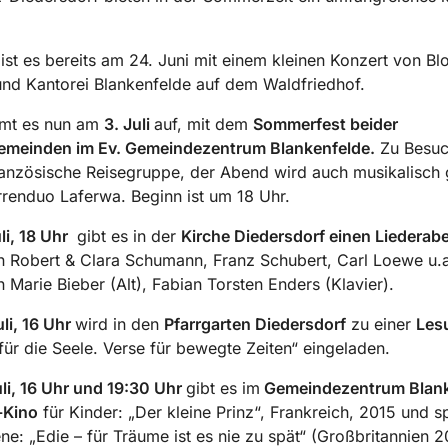
 ist es bereits am 24. Juni mit einem kleinen Konzert von Bl
nd Kantorei Blankenfelde auf dem Waldfriedhof.
mmt es nun am
3. Juli
auf, mit dem
S
ommerfest beider
emeinden im Ev. Gemeindezentrum Blankenfelde.
Zu Besuch
ranzösische Reisegruppe, der Abend wird auch musikalisch g
renduo Laferwa. Beginn ist um 18 Uhr.
li, 18 Uhr
gibt es in der
Kirche Diedersdorf einen Liederab
 Robert & Clara Schumann, Franz Schubert, Carl Loewe u.a
 Marie Bieber (Alt), Fabian Torsten Enders (Klavier).
li, 16 Uhr
wird in den
Pfarrgarten Diedersdorf
zu einer
Les
ür die Seele. Verse für bewegte Zeiten“ eingeladen.
li, 16 Uhr und 19:30 Uhr
gibt es im
Gemeindezentrum Blank
-Kino
für Kinder: „Der kleine Prinz“, Frankreich, 2015 und sp
e: „Edie – für Träume ist es nie zu spät“ (Großbritannien 2