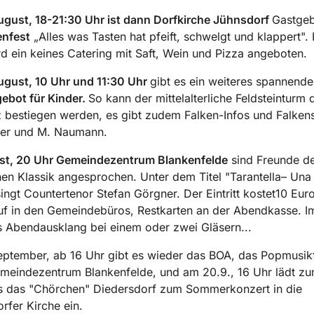
ugust, 18-21:30 Uhr ist dann Dorfkirche Jühnsdorf
Gastgeb
enfest
„Alles was Tasten hat pfeift, schwelgt und klappert". 
d ein keines Catering mit Saft, Wein und Pizza angeboten.
ugust, 10 Uhr und 11:30 Uhr
gibt es ein weiteres spannende
ebot für Kinder.
So kann der mittelalterliche Feldsteinturm 
 bestiegen werden, es gibt zudem Falken-Infos und Falkens
ler und M. Naumann.
st, 20 Uhr Gemeindezentrum Blankenfelde
sind Freunde d
chen Klassik angesprochen. Unter dem Titel "Tarantella– Una
 singt Countertenor Stefan Görgner. Der Eintritt kostet10 Eur
uf in den Gemeindebüros, Restkarten an der Abendkasse. I
s Abendausklang bei einem oder zwei Gläsern...
ptember, ab 16 Uhr gibt es wieder das BOA, das Popmusikf
meindezentrum Blankenfelde, und am 20.9., 16 Uhr lädt z
s das "Chörchen" Diedersdorf zum Sommerkonzert in die
rfer Kirche ein.