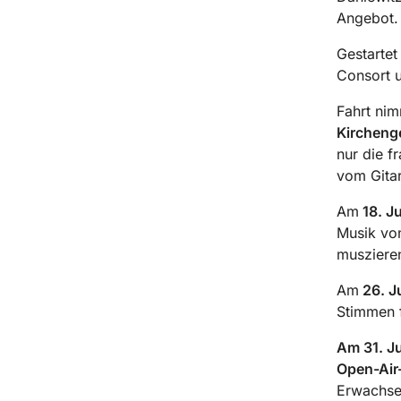
Angebot.
Gestartet
Consort u
Fahrt ni
Kircheng
nur die f
vom Gitar
Am
18. Ju
Musik von
muszieren
Am
26. Ju
Stimmen f
Am 31. Ju
Open-Air
Erwachsen