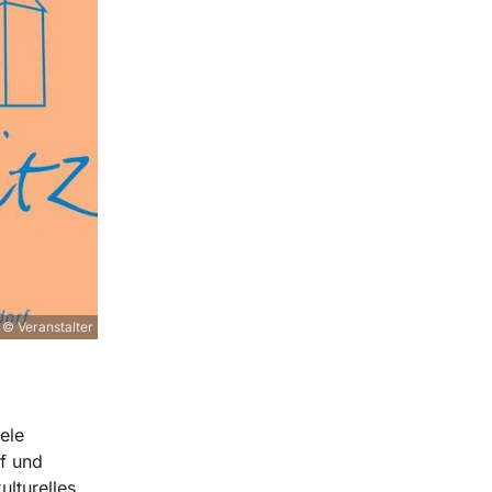
© Veranstalter
ele
f und
lturelles