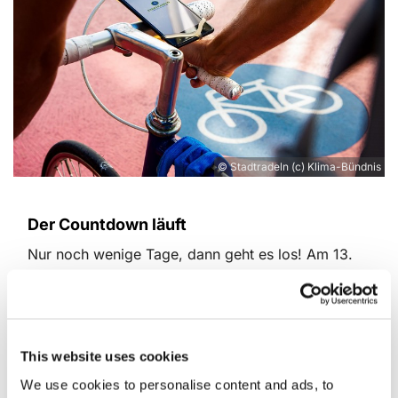
© Stadtradeln (c) Klima-Bündnis
Der Countdown läuft
Nur noch wenige Tage, dann geht es los! Am 13.
Mai startet das "Team KKZF" wieder beim
Stadtradeln 2024. Und es haben sich bereits 18
Personen unserem Team angeschlossen. Da geht
aber mit Sicherheit noch mehr.
This website uses cookies
Also: Fahrräder fit machen: Bremsen, Licht und
We use cookies to personalise content and ads, to
Schaltung überprüfen, Kette ölen und wer's