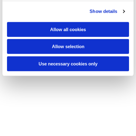
c
Show details
t
i
Dies könnte Sie auch
o
Allow all cookies
interessieren
n
Allow selection
Use necessary cookies only