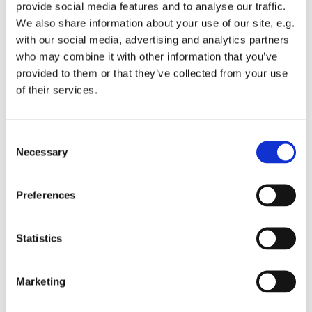
provide social media features and to analyse our traffic.
braucht: Akku laden.
We also share information about your use of our site, e.g.
with our social media, advertising and analytics partners
Und alle, die ganz vorbildlich bereits an den
who may combine it with other information that you’ve
Frühjahrscheck in der Fahrradwerkstatt gedacht,
provided to them or that they’ve collected from your use
aber die Registrierung fürs STADTRADELN noch
of their services.
nicht erledigt haben, bitte hier entlang:
STADTRADELN - Registrieren
.
Es gibt übrigens eine App, die man sich auf sein
C
Necessary
Mobiltelefon laden und supereinfach Kilometer
o
sammeln kann. Einfach im App- oder Playstore
n
Stadtradeln suchen, runterladen und anmelden.
s
Preferences
Und los geht's!
e
n
Weitere Informationen zur Aktion:
t
Statistics
www.stadtradeln.de
.
S
e
Marketing
l
e