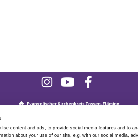
Evangelischer Kirchenkreis Zossen-Fläming

Kirchplatz 4
15806 Zossen
s
+49 (0) 3377 - 330690

E-Mail:
superintendentur(at)kkzf.de
ise content and ads, to provide social media features and to an
rmation about your use of our site, e.g. with our social media, ad
Newsletter
Spenden
English Version
Impressum