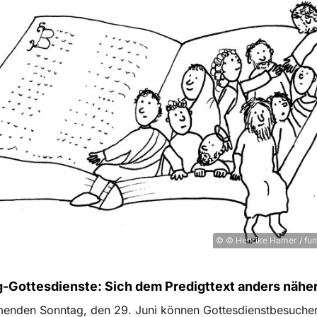
© © Henrike Hamer / fu
g-Gottesdienste: Sich dem Predigttext anders nähe
nden Sonntag, den 29. Juni können Gottesdienstbesucher: