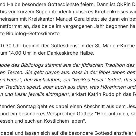
nd Halbe besondere Gottesdienste feiern. Dann ist OKRin Dr
bis vor kurzem Superintendentin unseres Kirchenkreises wi
einsam mit Kreiskantor Manuel Gera bietet sie dann ein b
enstformat an, das beide im vergangenen Jahr begonnen ha
e Bibliolog-Gottesdienste
0.30 Uhr beginnt der Gottesdienst in der St. Marien-Kirche
um 14.00 Uhr in der Dankeskirche Halbe.
ode des Bibliologs stammt aus der jüdischen Tradition de
gen Texten. Sie geht davon aus, dass in der Bibel neben de
n Feuer", den Buchstaben, ein "weißes Feuer" lodert, das s
r Tradition speist, aber auch aus dem, was Hörerinnen und
n und Leser jeweils eintragen"
, erklärt Katrin Rudolph das 
nden Sonntag geht es dabei einen Abschnitt aus dem Jes
 und ein besonderes Versprechen Gottes: "Hört auf mich, s
 essen und euch an Köstlichem laben".
 dabei und lassen sich auf die besondere Gottesdienstfeier e