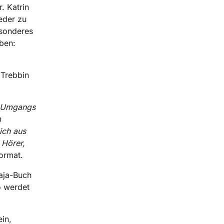
. Katrin
eder zu
esonderes
ben:
 Trebbin
s Umgangs
m
ich aus
 Hörer,
Format.
aja-Buch
o werdet
in,