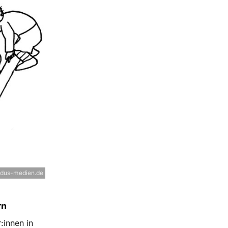
ndus-medien.de
rn
innen in