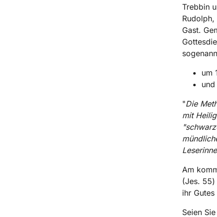
Trebbin u
Rudolph, 
Gast. Gem
Gottesdi
sogenannt
um 1
und 
"
Die Meth
mit Heili
"schwarze
mündliche
Leserinne
Am komme
(Jes. 55)
ihr Gutes
Seien Sie