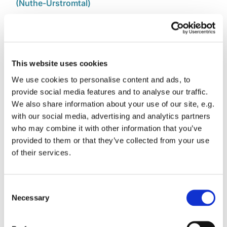
(Nuthe-Urstromtal)
10.00 Uhr : Gottesdienst - Kirche St. Michael
Ludwigsfelde
10.00 Uhr : Gottesdienst – Kirche Schlenzer
This website uses cookies
(Niederer Fläming)
We use cookies to personalise content and ads, to
10.00 Uhr : Gottesdienst mit anschließendem
provide social media features and to analyse our traffic.
Kirchencafé - Dorfkirche Rangsdorf
We also share information about your use of our site, e.g.
with our social media, advertising and analytics partners
10.30 Uhr : Familiengottesdienst - Ev.
who may combine it with other information that you’ve
Gemeindezentrum Jüterbog
provided to them or that they’ve collected from your use
of their services.
10.30 Uhr : Gottesdienst- Ev. Gemeindezentrum
St. Petri Luckenwalde
10.30 Uhr : Gottesdienst - Dreifaltigkeitskirche
C
Zossen
Necessary
o
n
10.30 Uhr : Gottesdienst - Dorfkirche Glienick
s