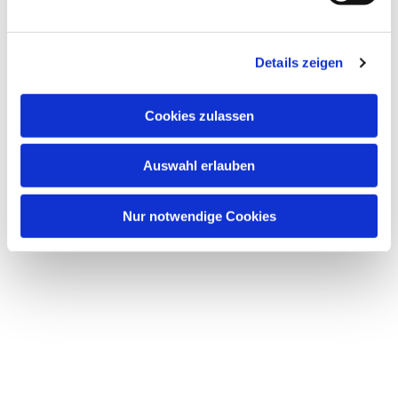
n
g
Details zeigen
s
a
u
Cookies zulassen
s
Dies könnte Sie auch
w
interessieren
Auswahl erlauben
a
h
l
Nur notwendige Cookies