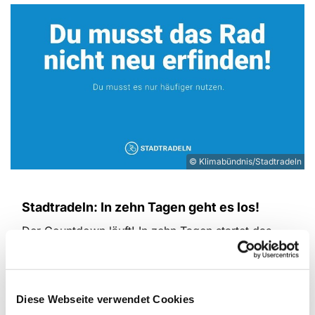
© Klimabündnis/Stadtradeln
Stadtradeln: In zehn Tagen geht es los!
Der Countdown läuft! In zehn Tagen startet das
Team "Ev. Kirchenkreis Zossen-Fläming" wieder
beim Stadtradeln im Landkreis Teltow-Fläming.
Vom 23.5. bis zum 12.6. heißt es wieder: Auto
Diese Webseite verwendet Cookies
oder Öffis stehen lassen und dafür die Kilometer