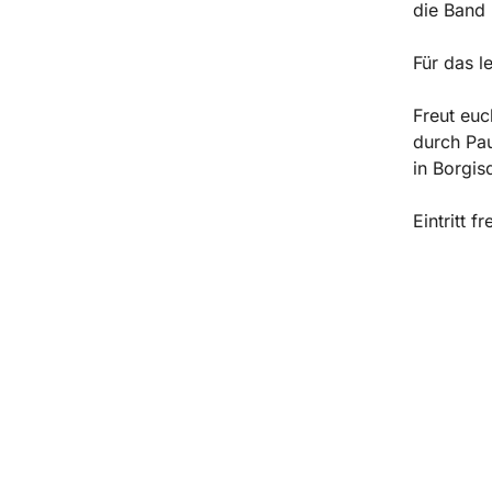
die Band 
Für das l
Freut eu
durch Pau
in Borgis
Eintritt 