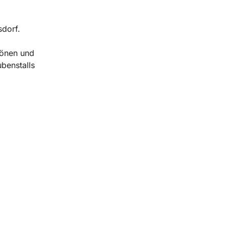
sdorf.
hönen und
benstalls