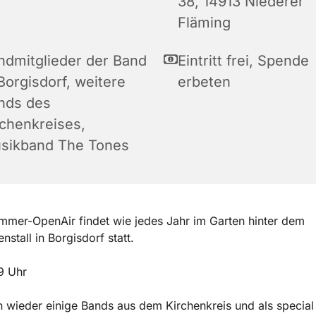
38, 14913 Niederer
Fläming
ndmitglieder der Band
Eintritt frei, Spende
Borgisdorf, weitere
erbeten
nds des
rchenkreises,
sikband The Tones
mer-OpenAir findet wie jedes Jahr im Garten hinter dem
nstall in Borgisdorf statt.
9 Uhr
n wieder einige Bands aus dem Kirchenkreis und als special 