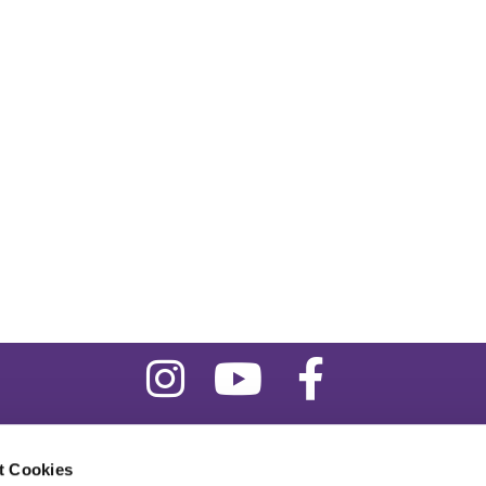
Evangelischer Kirchenkreis Zossen-Fläming

t Cookies
Kirchplatz 4