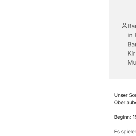
Ba
in 
Ba
Ki
Mu
Unser Som
Oberlaube
Beginn: 1
Es spiele