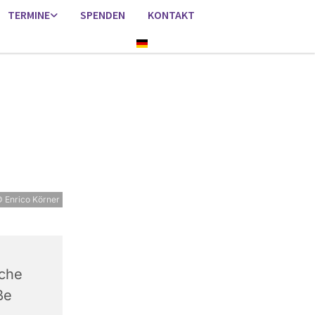
TERMINE
SPENDEN
KONTAKT
Deutsch
 Enrico Körner
rche
ße