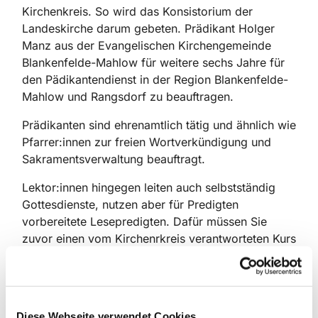
Kirchenkreis. So wird das Konsistorium der
Landeskirche darum gebeten. Prädikant Holger
Manz aus der Evangelischen Kirchengemeinde
Blankenfelde-Mahlow für weitere sechs Jahre für
den Pädikantendienst in der Region Blankenfelde-
Mahlow und Rangsdorf zu beauftragen.
Prädikanten sind ehrenamtlich tätig und ähnlich wie
Pfarrer:innen zur freien Wortverkündigung und
Sakramentsverwaltung beauftragt.
Lektor:innen hingegen leiten auch selbstständig
Gottesdienste, nutzen aber für Predigten
vorbereitete Lesepredigten. Dafür müssen Sie
zuvor einen vom Kirchenrkreis verantworteten Kurs
besucht haben. Und so können aktuell
erfreulicherweise wieder drei Lektoren zum Dienst
beauftragt werden: Henrik Nikulski (Rangsdorf) für
den Lektoren-Dienst in der Region 1, René Haase
Diese Webseite verwendet Cookies