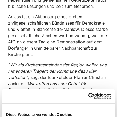
neben stillen und gemeinsamen Gebetszeiten auch
biblische Lesungen und Zeit zum Gespräch.
Anlass ist ein Aktionstag eines breiten
zivilgesellschaftlichen Bündnisses für Demokratie
und Vielfalt in Blankenfelde-Mahlow. Dieses starke
gesellschaftliche Zeichen wird notwendig, weil die
AfD an diesem Tag eine Demonstration auf dem
Dorfanger in unmittelbarer Nachbarschaft zur
Kirche plant.
"Wir als Kirchengemeinden der Region wollen uns
mit anderen Trägern der Kommune dazu klar
verhalten"
, sagt der Blankefelder Pfarrer Christian
Jänicke.
"Wir treffen uns zum Gebet für
Demokratie und Vielfalt im Geist von Glaube,
Liebe, Hoffnung. Kommt vorbei und steht mit uns
ein für ein buntes und vielfältiges Brandenburg.
"
Die Evangelischen Kirchengemeinden
Diese Webseite verwendet Cookies