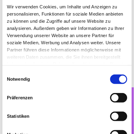
Blankenfelde-Jühnsdorf, Dahlewitz-Diedersdorf,
Wir verwenden Cookies, um Inhalte und Anzeigen zu
Glasow-Mahlow und Rangsdorf haben aus diesem
personalisieren, Funktionen für soziale Medien anbieten
Anlass eine Pressemitteilung veröffentlicht.
Den
zu können und die Zugriffe auf unsere Website zu
vollen Wortlaut finden Sie hier.
analysieren. Außerdem geben wir Informationen zu Ihrer
Verwendung unserer Website an unsere Partner für
In der darauffolgenden Woche, vom 15. bis 21.6.
soziale Medien, Werbung und Analysen weiter. Unsere
plant die Kommune Blankenfelde-Mahlow unter
Partner führen diese Informationen möglicherweise mit
Mitwirkung der Kirchengemeinden weitere
weiteren Daten zusammen, die Sie ihnen bereitgestellt
Veranstaltungen. Die
Aktionswoche für
haben oder die sie im Rahmen Ihrer Nutzung der Dienste
Demokratie und Vielfalt
endet mit einem weiteren
gesammelt haben.
Gebet für die Vielfalt in der Dorfkirche Glasow
E
(21.6., 10.30 - 11.30 Uhr).
Notwendig
i
n
w
Präferenzen
i
l
l
Statistiken
i
g