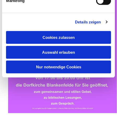
Marketing
u
n
g
Details zeigen
s
a
u
Cookies zulassen
s
w
Auswahl erlauben
a
h
l
Nur notwendige Cookies