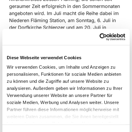
geraumer Zeit erfolgreich in den Sommermonaten
angeboten wird. Im Juli macht die Reihe dabei im
Niederen Fläming Station, am Sonntag, 6. Juli in
der Dorfkirche Schlenzer und am 20. Juli in
Hohenseefeld. Beginn ist jeweils um 14 Uhr.
Bei beiden Kirchen handelt es sich um
mittelalterliche Feldsteinkirchen, die besonders in
Diese Webseite verwendet Cookies
der Barockzeit Umgestaltungen erfahren haben.
Wir verwenden Cookies, um Inhalte und Anzeigen zu
„Mit dieser Gesprächsreihe soll dem Kirchenbau an
personalisieren, Funktionen für soziale Medien anbieten
sich und seine Geschichte nachgespürt werden.
zu können und die Zugriffe auf unsere Website zu
Und es gibt einen inhaltlichen Schwerpunkt, über
analysieren. Außerdem geben wir Informationen zu Ihrer
den Teilnehmende sprechen und mit ihren
Verwendung unserer Website an unsere Partner für
Lebensvorstellungen vergleichen“, erläutert
soziale Medien, Werbung und Analysen weiter. Unsere
Kreispfarrer Friedemann Düring, Leiter dieser
Partner führen diese Informationen möglicherweise mit
besonderen Kirchen-Veranstaltungen.
weiteren Daten zusammen, die Sie ihnen bereitgestellt
Dazu wird es zumindest in Schlenzer auch einen
haben oder die sie im Rahmen Ihrer Nutzung der Dienste
stärkeren musikalischen Anteil geben und die
gesammelt haben.