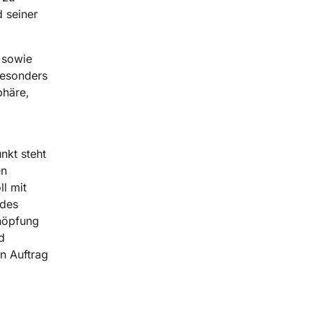
 seiner
 sowie
Besonders
phäre,
nkt steht
en
l mit
edes
chöpfung
d
in Auftrag