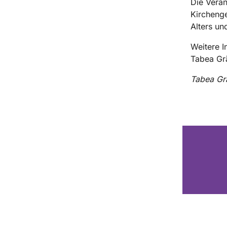
Die Veran
Kirchenge
Alters un
Weitere I
Tabea Gr
Tabea Grä