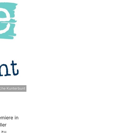
che Kunterbunt
miere in
ler
 zu