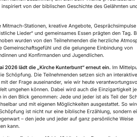
inspiriert von der biblischen Geschichte des Gelähmten und
ge Mitmach-Stationen, kreative Angebote, Gesprächsimpulse
stliche Lieder“ und gemeinsames Essen prägten den Tag. 
hoben wurden von den Teilnehmenden die herzliche Atmos
e Gemeinschaftsgefühl und die gelungene Einbindung von
ndinnen und Konfirmanden und Jugendlichen.
ai 2026 lädt die „Kirche Kunterbunt“ erneut ein.
Im Mittelpu
ie Schöpfung. Die Teilnehmenden setzen sich an interaktiv
 mit der Frage auseinander, wie wir heute verantwortungsvol
elt umgehen können. Dabei wird auch die Einzigartigkeit j
in den Blick genommen: Jede und jeder ist als Teil der S
selbar und mit eigenen Möglichkeiten ausgestattet. So wir
 Schöpfung ist nicht nur eine biblische Erzählung, sondern e
egenwart – den jede und jeder auf ganz persönliche Weise
ten kann.