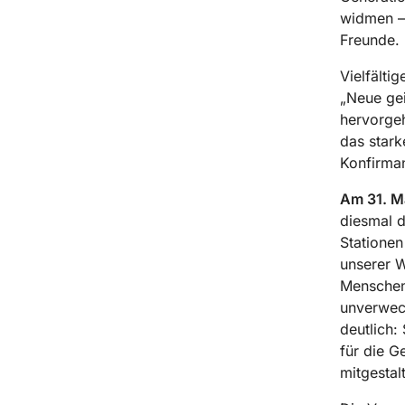
widmen – 
Freunde.
Vielfälti
„Neue gei
hervorge
das stark
Konfirma
A
m 31. M
diesmal d
Stationen
unserer W
Menschen 
unverwech
deutlich:
für die G
mitgestal