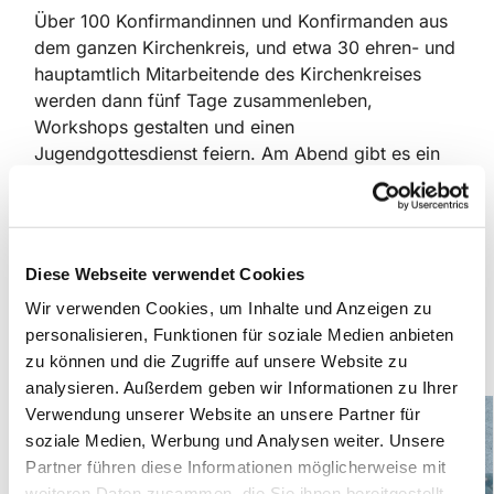
Über 100 Konfirmandinnen und Konfirmanden aus
dem ganzen Kirchenkreis, und etwa 30 ehren- und
hauptamtlich Mitarbeitende des Kirchenkreises
werden dann fünf Tage zusammenleben,
Workshops gestalten und einen
Jugendgottesdienst feiern. Am Abend gibt es ein
buntes Programm aus Musik, Spiel und Spaß.
Dabei steht das Thema Taufe im Mittelpunkt.
Die Fahrt kostet zwischen 180 und 200 Euro, je
Diese Webseite verwendet Cookies
nach Zeitpunkt der Anmeldung. Frühes Anmelden
Wir verwenden Cookies, um Inhalte und Anzeigen zu
lohnt sich also!
personalisieren, Funktionen für soziale Medien anbieten
zu können und die Zugriffe auf unsere Website zu
Zur Anmeldung geht es hier!
analysieren. Außerdem geben wir Informationen zu Ihrer
Verwendung unserer Website an unsere Partner für
soziale Medien, Werbung und Analysen weiter. Unsere
Partner führen diese Informationen möglicherweise mit
weiteren Daten zusammen, die Sie ihnen bereitgestellt