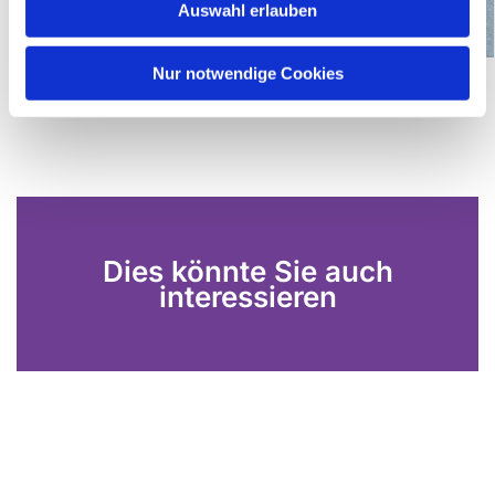
Auswahl erlauben
a
h
l
Nur notwendige Cookies
Dies könnte Sie auch
interessieren