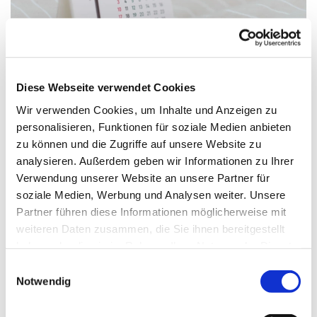
Diese Webseite verwendet Cookies
Wir verwenden Cookies, um Inhalte und Anzeigen zu
personalisieren, Funktionen für soziale Medien anbieten
10. Oktober 2026 - 11. Oktober 2026
zu können und die Zugriffe auf unsere Website zu
analysieren. Außerdem geben wir Informationen zu Ihrer
Verwendung unserer Website an unsere Partner für
soziale Medien, Werbung und Analysen weiter. Unsere
Partner führen diese Informationen möglicherweise mit
Gospelworkshop in Zossen
weiteren Daten zusammen, die Sie ihnen bereitgestellt
haben oder die sie im Rahmen Ihrer Nutzung der Dienste
gesammelt haben.
E
Notwendig
i
n
Dies könnte Sie auch