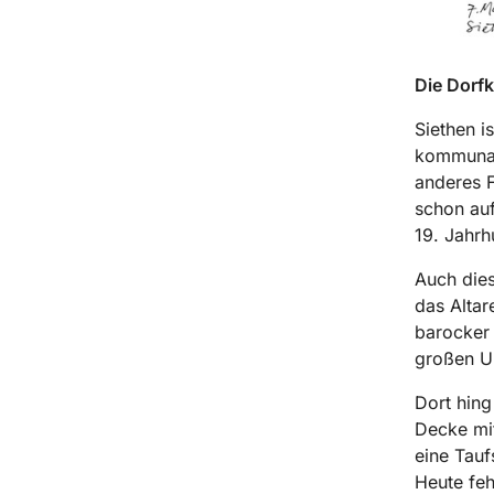
Die Dorfk
Siethen i
kommunal 
anderes Fl
schon auf
19. Jahrh
Auch dies
das Altar
barocker 
großen U
Dort hing
Decke mit
eine Tauf
Heute feh