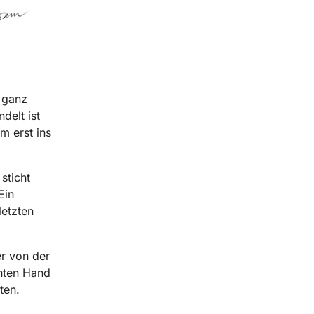
 ganz
delt ist
m erst ins
sticht
Ein
letzten
er von der
chten Hand
ten.