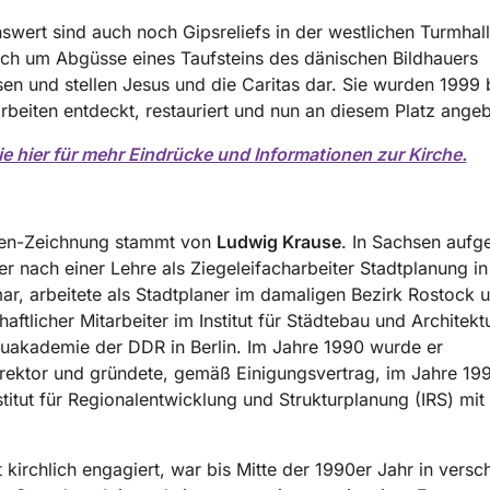
wert sind auch noch Gipsreliefs in der westlichen Turmhall
ich um Abgüsse eines Taufsteins des dänischen Bildhauers 
en und stellen Jesus und die Caritas dar. Sie wurden 1999 
beiten entdeckt, restauriert und nun an diesem Platz angeb
ie hier für mehr Eindrücke und Informationen zur Kirche.
hen-Zeichnung stammt von
Ludwig Krause
. In Sachsen auf
 er nach einer Lehre als Ziegeleifacharbeiter Stadtplanung i
r, arbeitete als Stadtplaner im damaligen Bezirk Rostock 
aftlicher Mitarbeiter im Institut für Städtebau und Architekt
uakademie der DDR in Berlin. Im Jahre 1990 wurde er
direktor und gründete, gemäß Einigungsvertrag, im Jahre 19
stitut für Regionalentwicklung und Strukturplanung (IRS) mit 
t kirchlich engagiert, war bis Mitte der 1990er Jahr in vers