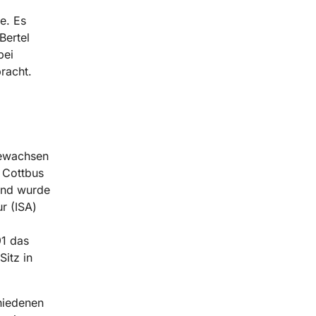
e. Es
Bertel
bei
racht.
gewachsen
n Cottbus
und wurde
ur (ISA)
91 das
Sitz in
chiedenen