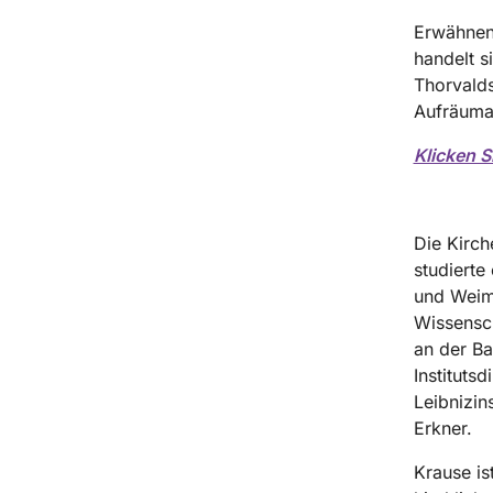
Erwähnens
handelt s
Thorvalds
Aufräumar
Klicken S
Die Kirc
studierte
und Weima
Wissensch
an der Ba
Instituts
Leibnizin
Erkner.
Krause is