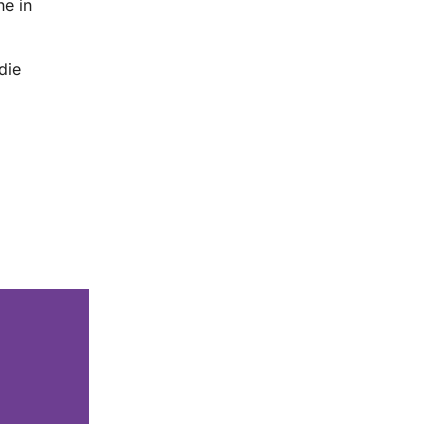
ne in
die