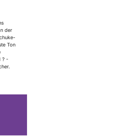
ns
in der
Schuke-
ste Ton
e
 ? -
cher.