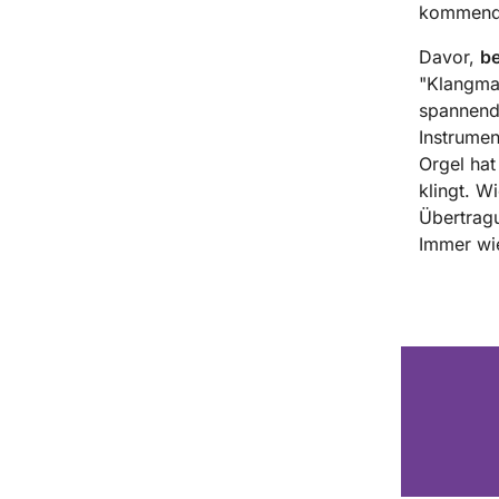
kommende
Davor,
be
"Klangmaj
spannend:
Instrumen
Orgel hat
klingt. W
Übertragu
Immer wie