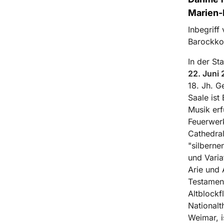
Marien-
Inbegriff
Barockkon
In der St
22. Juni
18. Jh. G
Saale ist
Musik erf
Feuerwerk
Cathedral
"silberne
und Varia
Arie und 
Testament
Altblockf
Nationalt
Weimar, i