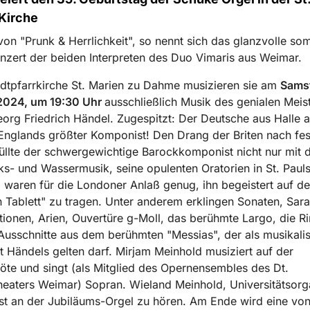
Kirche
 von "Prunk & Herrlichkeit", so nennt sich das glanzvolle so
zert der beiden Interpreten des Duo Vimaris aus Weimar.
adtpfarrkirche St. Marien zu Dahme musizieren sie am
Sams
 2024, um 19:30 Uhr
ausschließlich Musik des genialen Meis
eorg Friedrich Händel. Zugespitzt: Der Deutsche aus Halle 
 Englands größter Komponist! Den Drang der Briten nach fes
üllte der schwergewichtige Barockkomponist nicht nur mit 
s- und Wassermusik, seine opulenten Oratorien in St. Paul
 waren für die Londoner Anlaß genug, ihn begeistert auf d
n Tablett" zu tragen. Unter anderem erklingen Sonaten, Sar
tionen, Arien, Ouvertüre g-Moll, das berühmte Largo, die R
Ausschnitte aus dem berühmten "Messias", der als musikali
 Händels gelten darf. Mirjam Meinhold musiziert auf der
löte und singt (als Mitglied des Opernensembles des Dt.
heaters Weimar) Sopran. Wieland Meinhold, Universitätsorg
st an der Jubiläums-Orgel zu hören. Am Ende wird eine vo