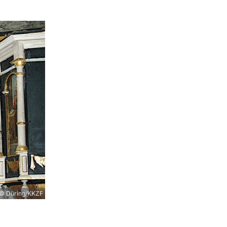
© Düring/KKZF
.