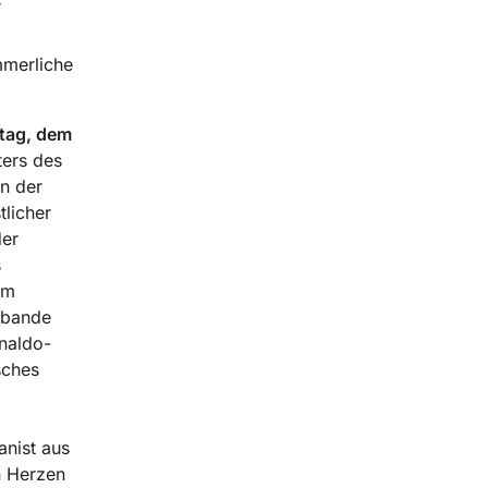
mmerliche
tag, dem
ters des
an der
tlicher
der
s
em
abande
inaldo-
sches
anist aus
n Herzen