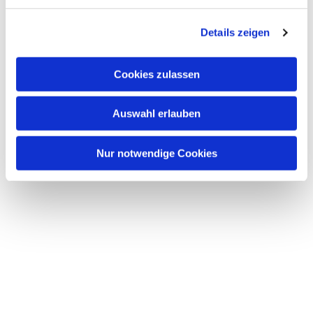
g
Details zeigen
s
a
u
Dies könnte Sie auch
Cookies zulassen
s
interessieren
w
Auswahl erlauben
a
h
l
Nur notwendige Cookies