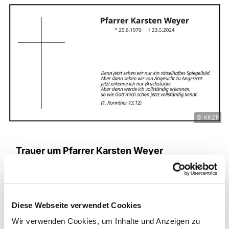
© KKZF
Trauer um Pfarrer Karsten Weyer
Am Donnerstag, 23.5.2024 ist Pfarrer Karsten
Weyer, Evangelische Kirchengemeinde Dahlewitz-
Diedersdorf im Alter von 54 Jahren gestorben.
Diese Webseite verwendet Cookies
"Der plötzliche Tod von Pfarrer Karsten Weyer
Wir verwenden Cookies, um Inhalte und Anzeigen zu
macht uns fassungslos. Es bleiben lose Enden,