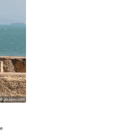
© pixabay.com
ge