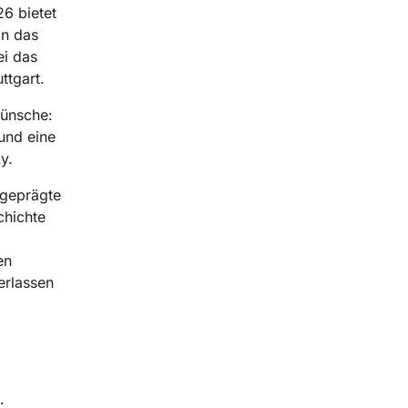
6 bietet
in das
ei das
ttgart.
wünsche:
und eine
y.
 geprägte
chichte
en
erlassen
.