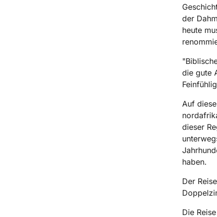
Geschicht
der Dahme
heute mus
renommier
"Biblisch
die gute
Feinfühli
Auf diese
nordafrik
dieser R
unterwegs
Jahrhunde
haben.
Der Reise
Doppelzi
Die Reise