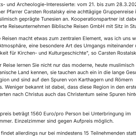
s- und Archeologie-Interessierte: vom 21. bis zum 28.3.202
r Pfarrer Carsten Rostalsky eine achttägige Gruppenreise 
limisch geprägte Tunesien an. Kooperationspartner ist dab
te Reiseunternehmen Biblische Reisen GmbH mit Sitz in Stu
e Reisen macht etwas zum zentralen Element, was ich uns 
 Atmosphäre, eine besondere Art des Umgangs miteinander 
gkeit für Kirchen- und Kulturgeschichte", so Carsten Rostalsk
r Reise lernen Sie nicht nur das moderne, heute muslimisch
anische Land kennen, sie tauchen auch ein in die lange Ges
egion und sind auf den Spuren von Karthagern und Römern
. Weniger bekannt ist dabei, dass diese Region in den erst
rten nach Christus auch das Christentum seine Spuren hint
preis beträgt 1560 Euro/pro Person bei Unterbringung im
mmer. Einzelzimmer sind gegen Aufpreis möglich.
 findet allerdings nur bei mindestens 15 Teilnehmenden statt