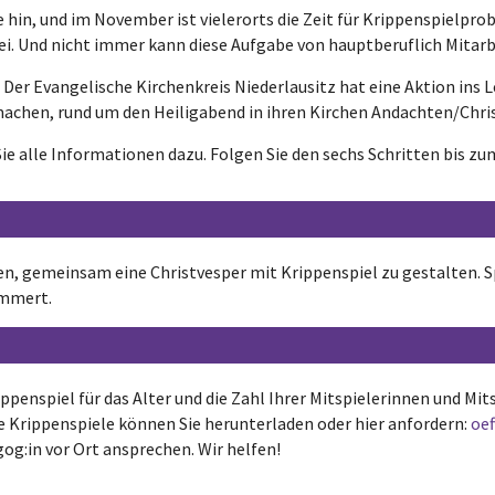
hin, und im November ist vielerorts die Zeit für Krippenspielpro
ei. Und nicht immer kann diese Aufgabe von hauptberuflich Mit
s! Der Evangelische Kirchenkreis Niederlausitz hat eine Aktion ins 
achen, rund um den Heiligabend in ihren Kirchen Andachten/Chri
 Sie alle Informationen dazu. Folgen Sie den sechs Schritten bis z
en, gemeinsam eine Christvesper mit Krippenspiel zu gestalten. Sp
ümmert.
ppenspiel für das Alter und die Zahl Ihrer Mitspielerinnen und Mi
e Krippenspiele können Sie herunterladen oder hier anfordern:
oef
og:in vor Ort ansprechen. Wir helfen!