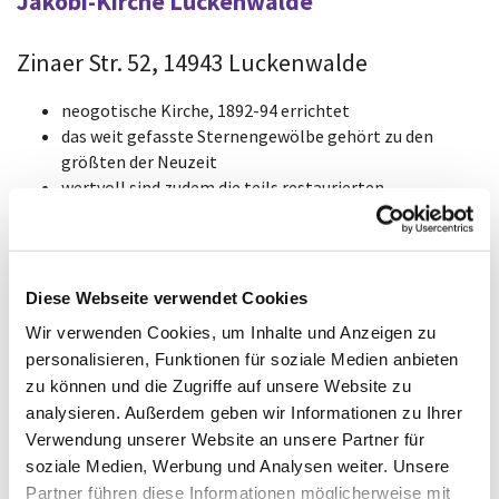
Jakobi-Kirche Luckenwalde
Zinaer Str. 52, 14943 Luckenwalde
neogotische Kirche, 1892-94 errichtet
das weit gefasste Sternengewölbe gehört zu den
größten der Neuzeit
wertvoll sind zudem die teils restaurierten
Buntglasfenster, der marmorne Alter und die Kanzel
die seinerzeit eingebaute pneumatische Orgel der Fa.
Dinse ist die größte der Region
Besichtigung: 1. So. im Monat, 15-17 Uhr, sonst nach
Diese Webseite verwendet Cookies
telefonischer Vereinbarung, Tel. 0 33 71 - 61 09 25
Wir verwenden Cookies, um Inhalte und Anzeigen zu
personalisieren, Funktionen für soziale Medien anbieten
zu können und die Zugriffe auf unsere Website zu
analysieren. Außerdem geben wir Informationen zu Ihrer
Verwendung unserer Website an unsere Partner für
soziale Medien, Werbung und Analysen weiter. Unsere
Partner führen diese Informationen möglicherweise mit