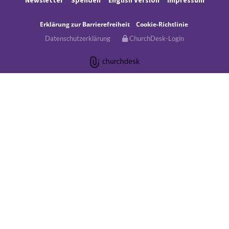
Newsletter
Spenden
English Version
Impressum
Erklärung
zur Barrierefreiheit
Cookie-Richtlinie
Datenschutzerklärung
ChurchDesk-Login