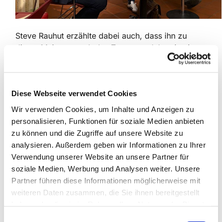
Steve Rauhut erzählte dabei auch, dass ihn zu
dieser Meinung auch das Zusammenleben in einer
Kommune in Niedersachsen gebracht habe und der
gemeinsame Protest gegen einen nahegelegenen
Militärstützpunkt.
Diese Webseite verwendet Cookies
Dabei wisse er auch, wie sehr Gewalt dem
Wir verwenden Cookies, um Inhalte und Anzeigen zu
Menschen schade, denn er selbst habe in Kinder-
personalisieren, Funktionen für soziale Medien anbieten
und Jugendjahren diesbezüglich keine
zu können und die Zugriffe auf unsere Website zu
Hemmungen gehabt und habe erst später das
analysieren. Außerdem geben wir Informationen zu Ihrer
Prinzip der Gewaltlosigkeit gelernt.
Verwendung unserer Website an unsere Partner für
soziale Medien, Werbung und Analysen weiter. Unsere
Diese Sicht konnte prinzipiell auch der
Partner führen diese Informationen möglicherweise mit
systematische Theologe, der in den USA
weiteren Daten zusammen, die Sie ihnen bereitgestellt
aufgewachsen ist, anerkennen. Er betonte aber
haben oder die sie im Rahmen Ihrer Nutzung der Dienste
stärker, dass es schon auch militärischer Sicherung
gesammelt haben.
benötige, um Frieden zu gewährleisten. In dieser
E