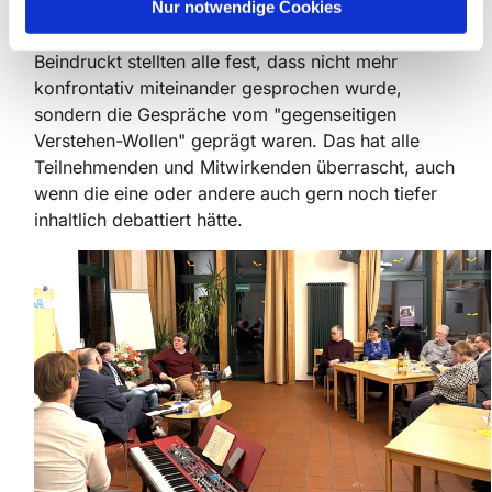
l
Nur notwendige Cookies
der biographische Blick dazu führte, die
Diskussionen atmosphärisch zu entkrampfen.
Beindruckt stellten alle fest, dass nicht mehr
konfrontativ miteinander gesprochen wurde,
sondern die Gespräche vom "gegenseitigen
Verstehen-Wollen" geprägt waren. Das hat alle
Teilnehmenden und Mitwirkenden überrascht, auch
wenn die eine oder andere auch gern noch tiefer
inhaltlich debattiert hätte.