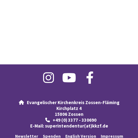
Evangelischer Kirchenkreis Zossen-Fläming

Kirchplatz 4
15806 Zossen
+49 (0) 3377 - 330690

E-Mail:
superintendentur(at)kkzf.de
Newsletter
Spenden
English Version
Impressum