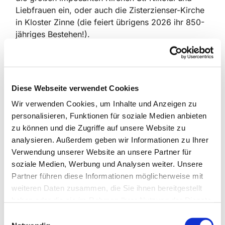
Liebfrauen ein, oder auch die Zisterzienser-Kirche
in Kloster Zinne (die feiert übrigens 2026 ihr 850-
jähriges Bestehen!).
Die Jakobi-Kirche am Neumarkt zieht - zu Unrecht
- weniger Interessierte an. Dabei ist sie genauso alt
wie ihre größeren und bekannteren "Schwestern".
Diese Webseite verwendet Cookies
Um 1200 herum wurde die Kirche aus teilweise
fein behauenen Feldsteinen am Jüterboger
Wir verwenden Cookies, um Inhalte und Anzeigen zu
Neumarkt errichtet. Der Dachturm mit
personalisieren, Funktionen für soziale Medien anbieten
geschweifter Turmhaube ist allerdings erst aus
zu können und die Zugriffe auf unsere Website zu
dem 18. Jahrhundert.
analysieren. Außerdem geben wir Informationen zu Ihrer
Verwendung unserer Website an unsere Partner für
Aber vor allem das Innere beeindruckt: ein
soziale Medien, Werbung und Analysen weiter. Unsere
aufwändig gestalteter, barocker Sandstein-Altar
Partner führen diese Informationen möglicherweise mit
zieht die Blicke an. Er zeigt seitlich Statuen von
weiteren Daten zusammen, die Sie ihnen bereitgestellt
Christus und Mose sowie über dem Gebälk das
haben oder die sie im Rahmen Ihrer Nutzung der Dienste
Gottesauge in einer Strahlen-Gloriole.
gesammelt haben.
E